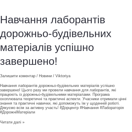
Навчання лаборантів
дорожньо-будівельних
матеріалів успішно
завершено!
Залишити коментар
/
Новини
/
Viktoriya
Навчання лаборантів дорожньо-будівельних матеріалів успішно
завершено! Цього разу ми провели навчання для лаборантів, які
працюють із дорожньо-будівельними матеріалами. Програма
охоплювала теоретичні та практичні аспекти. Учасники отримали цінні
знання та практичні навички, які допоможуть їм у щоденній роботі.
Дякуємо всім за активну участь! #Дорцентр #Навчання #Лабораторія
#ДорожніМатеріали
Навчання
Читати далі »
лаборантів
дорожньо-