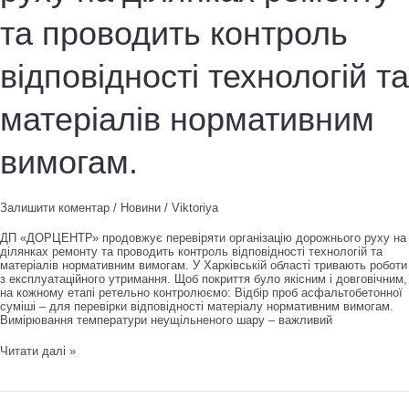
та проводить контроль
відповідності технологій та
матеріалів нормативним
вимогам.
Залишити коментар
/
Новини
/
Viktoriya
ДП «ДОРЦЕНТР» продовжує перевіряти організацію дорожнього руху на
ділянках ремонту та проводить контроль відповідності технологій та
матеріалів нормативним вимогам. У Харківській області тривають роботи
з експлуатаційного утримання. Щоб покриття було якісним і довговічним,
на кожному етапі ретельно контролюємо: Відбір проб асфальтобетонної
суміші – для перевірки відповідності матеріалу нормативним вимогам.
Вимірювання температури неущільненого шару – важливий
ДП
Читати далі »
«ДОРЦЕНТР»
продовжує
перевіряти
організацію