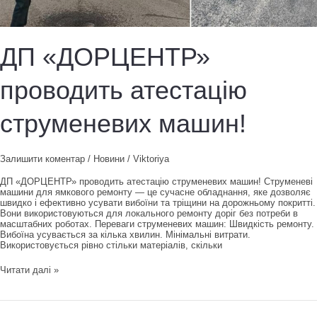
ДП «ДОРЦЕНТР»
проводить атестацію
струменевих машин!
Залишити коментар
/
Новини
/
Viktoriya
ДП «ДОРЦЕНТР» проводить атестацію струменевих машин! Струменеві
машини для ямкового ремонту — це сучасне обладнання, яке дозволяє
швидко і ефективно усувати вибоїни та тріщини на дорожньому покритті.
Вони використовуються для локального ремонту доріг без потреби в
масштабних роботах. Переваги струменевих машин: Швидкість ремонту.
Вибоїна усувається за кілька хвилин. Мінімальні витрати.
Використовується рівно стільки матеріалів, скільки
ДП
Читати далі »
«ДОРЦЕНТР»
проводить
атестацію
струменевих