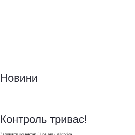
Домашня
Новини
Новини
Контроль триває!
Залишити коментар
/
Новини
/
Viktoriya