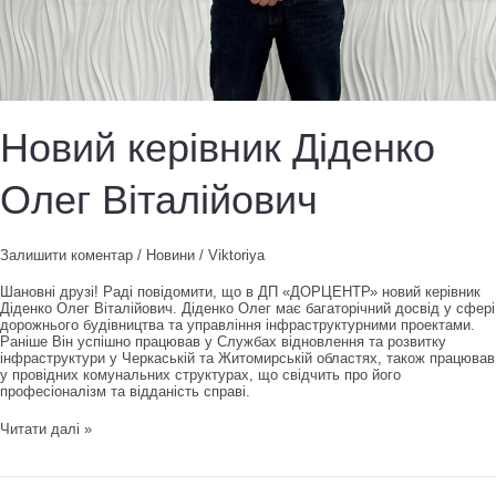
Новий керівник Діденко
Олег Віталійович
Залишити коментар
/
Новини
/
Viktoriya
Шановні друзі! Раді повідомити, що в ДП «ДОРЦЕНТР» новий керівник
Діденко Олег Віталійович. Діденко Олег має багаторічний досвід у сфері
дорожнього будівництва та управління інфраструктурними проектами.
Раніше Він успішно працював у Службах відновлення та розвитку
інфраструктури у Черкаській та Житомирській областях, також працював
у провідних комунальних структурах, що свідчить про його
професіоналізм та відданість справі.
Новий
Читати далі »
керівник
Діденко
Олег
Віталійович