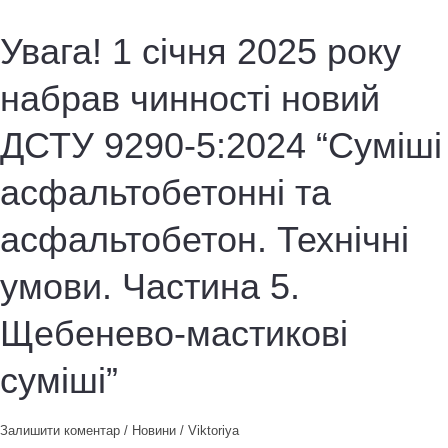
увійшов
в
Увага! 1 січня 2025 року
історію
України
набрав чинності новий
ДСТУ 9290-5:2024 “Суміші
асфальтобетонні та
асфальтобетон. Технічні
умови. Частина 5.
Щебенево-мастикові
суміші”
Залишити коментар
/
Новини
/
Viktoriya