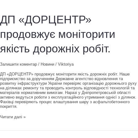
дорожнього
руху
на
ДП «ДОРЦЕНТР»
ділянках
ремонту
та
продовжує моніторити
проводить
контроль
відповідності
якість дорожніх робіт.
технологій
та
матеріалів
нормативним
вимогам.
Залишити коментар
/
Новини
/
Viktoriya
ДП «ДОРЦЕНТР» продовжує моніторити якість дорожніх робіт. Наше
підприємство за дорученням Державне агентство відновлення та
розвитку інфраструктури України перевіряє організацію дорожнього руху
на ділянках ремонту та проводить контроль відповідності технологій та
матеріалів нормативним вимогам. Наразі у Дніпропетровській області
активно ведуться роботи з експлуатаційного утримання однієї з ділянок.
Фахівці перевіряють процес влаштування шару з асфальтобетонного
покриття.
ДП
Читати далі »
«ДОРЦЕНТР»
продовжує
моніторити
якість