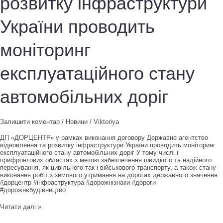
розвитку інфраструктури
суміші”
України проводить
моніторинг
експлуатаційного стану
автомобільних доріг
Залишити коментар
/
Новини
/
Viktoriya
ДП «ДОРЦЕНТР» у рамках виконання договору Державне агентство
відновлення та розвитку інфраструктури України проводить моніторинг
експлуатаційного стану автомобільних доріг У тому числі і
прифронтових областях з метою забезпечення швидкого та надійного
пересування, як цивільного так і військового транспорту, а також стану
виконання робіт з зимового утримання на дорогах державного значення
#дорцентр #інфраструктура #дорожнізнаки #дороги
#дорожнєбудівництво
ДП
Читати далі »
«ДОРЦЕНТР»
у