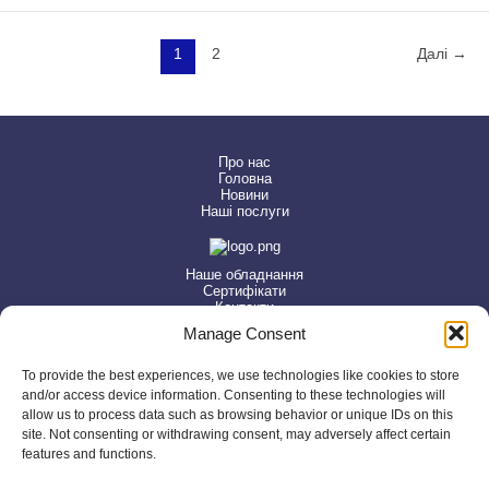
будівельних
матеріалів
успішно
1
2
Далі
→
завершено!
Про нас
Головна
Новини
Наші послуги
Наше обладнання
Сертифікати
Контакти
Manage Consent
Контакти
To provide the best experiences, we use technologies like cookies to store
and/or access device information. Consenting to these technologies will
allow us to process data such as browsing behavior or unique IDs on this
м. Київ, вул. Каунаська,3
site. Not consenting or withdrawing consent, may adversely affect certain
dortsentr@ukr.net
features and functions.
Пн - Пт 08:30 - 17:15