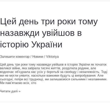
межах
експлуатаційного
утримання
доріг
для
Цей день три роки тому
потреб
оборони.
назавжди увійшов в
історію України
Залишити коментар
/
Новини
/
Viktoriya
Цей день три роки тому назавжди увійшов в історію України як початок
великої війни, яка забрала тисячі життів, розділила родини, але
водночас об’єднала нас усіх у боротьбі за свободу і незалежність. Тоді
ми не могли уявити, наскільки важкими будуть ці випробування. Але
сьогодні, попри всі труднощі, ми залишаємося сильними і незламними.
Ми пам’ятаємо всіх, хто
Цей
Читати далі »
день
три
роки
тому
назавжди