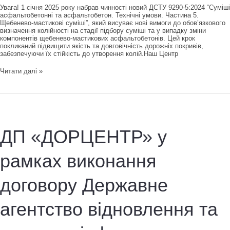
Увага! 1 січня 2025 року набрав чинності новий ДСТУ 9290-5:2024 “Суміші
асфальтобетонні та асфальтобетон. Технічні умови. Частина 5.
Щебенево-мастикові суміші”, який висуває нові вимоги до обов’язкового
визначення колійності на стадії підбору суміші та у випадку зміни
компонентів щебенево-мастикових асфальтобетонів. Цей крок
покликаний підвищити якість та довговічність дорожніх покривів,
забезпечуючи їх стійкість до утворення колій.Наш Центр
Увага!
Читати далі »
1
січня
2025
року
набрав
чинності
новий
ДП «ДОРЦЕНТР» у
ДСТУ
9290-
5:2024
рамках виконання
“Суміші
асфальтобетонні
та
договору Державне
асфальтобетон.
Технічні
умови.
Частина
агентство відновлення та
5.
Щебенево-
мастикові