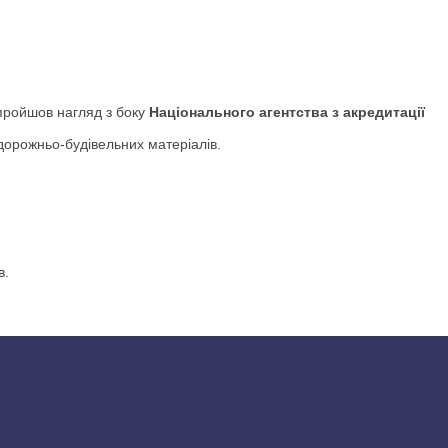
ойшов нагляд з боку
Національного агентства з акредитації
дорожньо-будівельних матеріалів.
в.