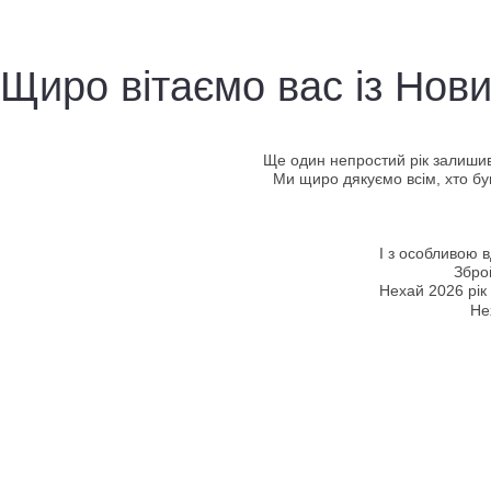
Щиро вітаємо вас із Нов
Ще один непростий рік залишивс
Ми щиро дякуємо всім, хто був
І з особливою 
Збро
Нехай 2026 рік
Не