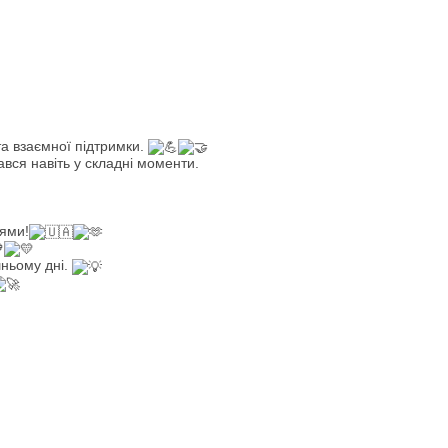
та взаємної підтримки.
ався навіть у складні моменти.
ями!
шньому дні.