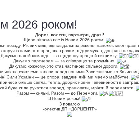
им 2026 роком!
Дорогі колеги, партнери, друзі!
Щиро вітаємо вас із Новим 2026 роком!
я позаду. Рік викликів, відповідальних рішень, наполегливої праці 
 поруч із нами, хто працював разом, підтримував, довіряв і не здав
Дякуємо нашій команді — за щоденну працю й витримку.
Дякуємо партнерам — за співпрацю та розуміння.
Дякуємо кожному, хто став частиною спільної дороги.
вдячністю схиляємо голови перед нашими Захисниками та Захисниц
йні Сили України — це опора, завдяки якій ми маємо майбутнє.
 принесе більше світла, тепла, добрих новин і впевненості в завтра
хай буде сила рухатися вперед, працювати, мріяти й перемагати.
Разом — сильні. Разом — до Перемоги.
З Новим роком!
З повагою
колектив ДП «ДОРЦЕНТР»